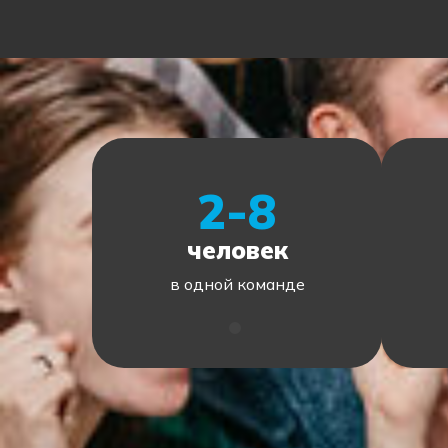
2-8
человек
в одной команде