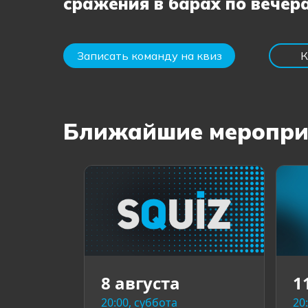
сражения в барах по вечер
Записать команду на квиз
К
Ближайшие меропри
8 августа
1
20:00, суббота
20