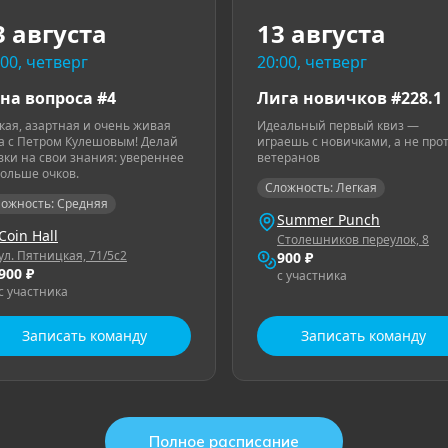
3 августа
13 августа
:00, четверг
20:00, четверг
на вопроса #4
Лига новичков #228.1
кая, азартная и очень живая
Идеальный первый квиз —
а с Петром Кулешовым! Делай
играешь с новичками, а не про
вки на свои знания: увереннее
ветеранов
ольше очков.
Сложность: Легкая
ожность: Средняя
Summer Punch
Coin Hall
Столешников переулок, 8
ул. Пятницкая, 71/5с2
900 ₽
900 ₽
с участника
с участника
Записать команду
Записать команду
Полное расписание