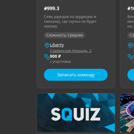
#999.3
#1
Семь раундов на эрудицию и
Воп
смекалку, где скучно не будет
кин
никому
на 
Сложность: Средняя
Сл
Liberty
Славянская площадь, 2
900 ₽
с участника
Записать команду