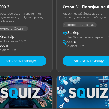
000.3
Сезон 31. Полуфинал #
росы обо всем на свете — от
Классический Squiz: думать,
о до космоса, найдется раунд
спорить, смеяться и побеждать
любой вкус
Сложность: Сложная
ожность: Средняя
Золберг
Ketch Up
1-й Люсиновский переулок, 
ул. Покровка, 10с2
900 ₽
900 ₽
с участника
с участника
Записать команду
Записать команду