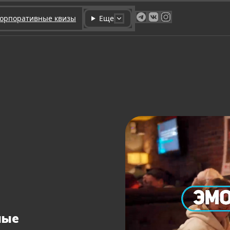
орпоративные квизы
Еще
ные