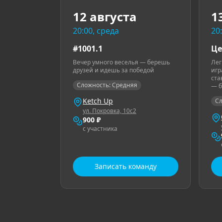
12 августа
1
20:00, среда
20
#1001.1
Це
Вечер умного веселья — берешь
Лег
друзей и идешь за победой
игр
ста
Сложность: Средняя
— б
Ketch Up
Сл
ул. Покровка, 10с2
900 ₽
с участника
Записать команду