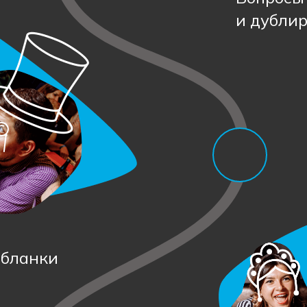
и дублир
 бланки