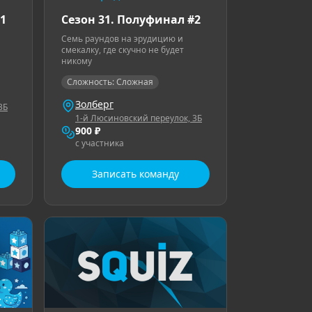
1
Сезон 31. Полуфинал #2
Семь раундов на эрудицию и
смекалку, где скучно не будет
никому
Сложность: Сложная
Золберг
3Б
1-й Люсиновский переулок, 3Б
900 ₽
с участника
Записать команду