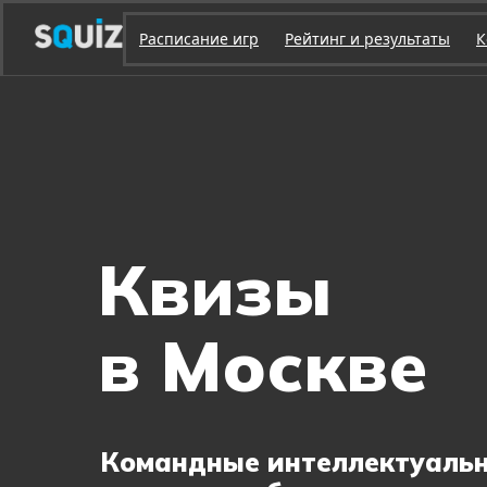
Расписание игр
Рейтинг и результаты
К
Квизы
в Москве
Командные интеллектуаль