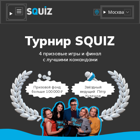
Москва
Турнир SQUIZ
4 призовые игры и финал
с лучшими командами
Призовой фонд
Звёздный
больше 100 000 ₽
ведущий Пётр
Кулешов