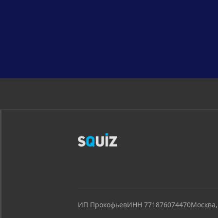
ИП Прокофьев
ИНН 771876074470
Москва,