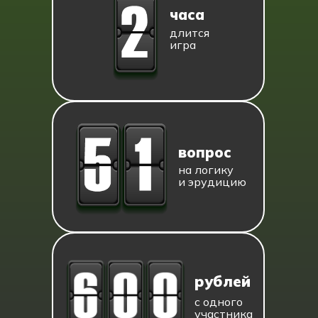
часа
длится
игра
вопрос
на логику
и эрудицию
рублей
с одного
участника